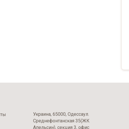
Украина, 65000, Одессаул.
аты
Среднефонтанская 35(ЖК
Апельсин), секция 3, офис