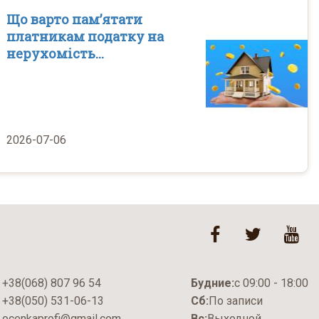
Що варто пам’ятати
платникам податку на
нерухомість...
2026-07-06
+38(068) 807 96 54
Будние:
с 09:00 - 18:00
+38(050) 531-06-13
Сб:
По записи
ocenkaprofi@gmail.com
Вс:
Выходной