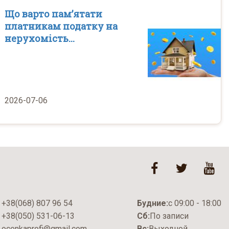
Що варто пам’ятати
платникам податку на
нерухомість...
2026-07-06
+38(068) 807 96 54
Будние:
с 09:00 - 18:00
+38(050) 531-06-13
Сб:
По записи
ocenkaprofi@gmail.com
Вс:
Выходной