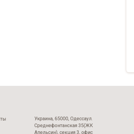
Украина, 65000, Одессаул.
аты
Среднефонтанская 35(ЖК
Апельсин), секция 3, офис